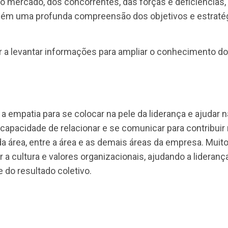
ria com as lideranças.
ição
sine qua non
para o sucesso na posição de BP.
rea na qual está alocado. É preciso ter visão sistê
 composto por áreas que se relacionam e se afet
ntes, do mercado, dos concorrentes, das forças e de
ui também uma profunda compreensão dos objetivos
ajudar a levantar informações para ampliar o conh
como a empatia para se colocar na pele da lideranç