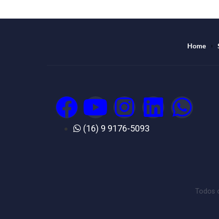
E-mail
*
Site