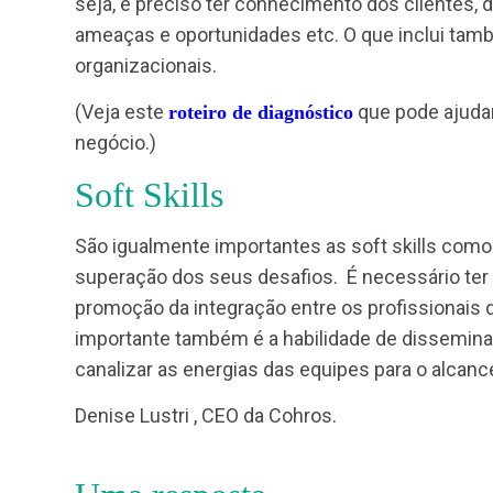
construir uma verdadeira relação de parce
Conhecimento do negócio
De outro lado, conhecer o negócio é cond
negócio não significa apenas conhecer a á
de perceber a organização como um todo,
seja, é preciso ter conhecimento dos clie
ameaças e oportunidades etc. O que incl
organizacionais.
(Veja este
que pode 
roteiro de diagnóstico
negócio.)
Soft Skills
São igualmente importantes as soft skills 