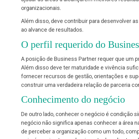
, que estimule a produ
positivo e desafiador
o alcance dos resultados da área, propondo
maior alinhamento com às estratégias e ob
Lembrando que os resultados das áreas vã
ajudar as áreas a alcançarem melhores res
organizacionais.
Além disso, deve contribuir para desenvol
ao alvance de resultados.
O perfil requerido do Bus
A posição de Business Partner requer que
Além disso deve ter maturidade e vivência
fornecer recursos de gestão, orientações