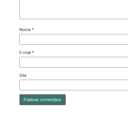
Deixe um comentário
O seu endereço de e-mail não será publicado.
Camp
Comentário
*
Nome
*