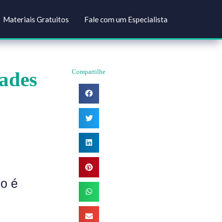
Soluções
Materiais Gratuitos
Fale com um Especial
abilidades
Compartilhe
se artigo é