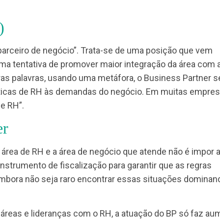
hora de aprender mais sobre!
(BP)
ner é “parceiro de negócio”. Trata-se de uma posiç
H, numa tentativa de promover maior integração d
Em outras palavras, usando uma metáfora, o Busines
 e práticas de RH às demandas do negócio. Em mu
erno de RH”.
rtner
ntre a área de RH e a área de negócio que atende n
o um instrumento de fiscalização para garantir que 