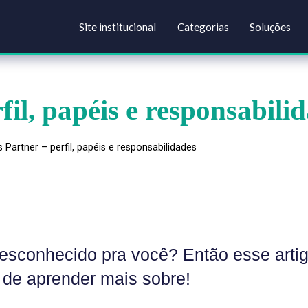
Site institucional
Categorias
erfil, papéis e respons
usiness Partner – perfil, papéis e responsabilidades
mo desconhecido pra você? Então es