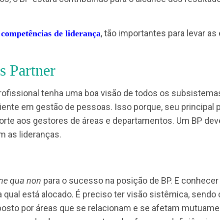
tividade das pessoas. Assim como, pode contribuir 
 adaptação e até na inovação das políticas e prátic
jetivos organizacionais.
o impactar diretamente os resultados da organizaç
ultados, o BP estará contribuindo para o alcance d
ver as
, tão importantes p
competências de liderança
iness Partner
 um profissional tenha uma boa visão de todos os
 suficiente em gestão de pessoas. Isso porque, seu
 e suporte aos gestores de áreas e departamentos