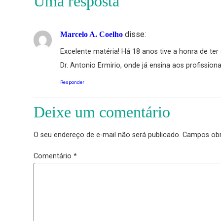
superação dos seus desafios. É necessário
promoção da integração entre os profissio
importante também é a habilidade de dissem
canalizar as energias das equipes para o 
Denise Lustri , CEO da Cohros.
Uma resposta
disse:
Marcelo A. Coelho
Excelente matéria! Há 18 anos tive a honr
Dr. Antonio Ermirio, onde já ensina aos pro
Responder