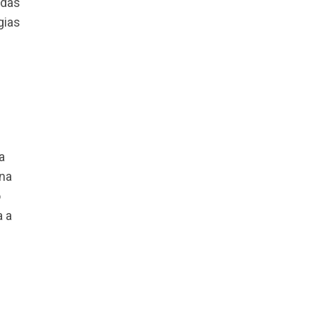
 E conhecer o
mica, sendo capaz
am mutuamente. Ou
ficiências, das
 e estratégias
ecimento do
a e ajudar na