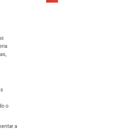
ão que vem
a área com as
s Partner seria
itas empresas,
ão é impor as
as regras