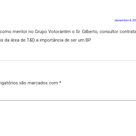
 ter capacidade de relacionar e se comunicar para
nais da área, entre a área e as demais áreas da em
inar a cultura e valores organizacionais, ajudando
alcance do resultado coletivo.
a de ter como mentor no Grupo Votorantim o Sr. Gilberto, cons
fissionais da área de T&D a importância de ser um BP.