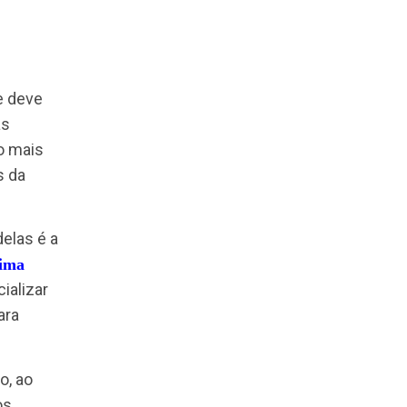
ões dominando o
P só faz aumentar a
sa área, ele deve
e apoiando as
onhecimento mais
s e desafios da
ntes. Uma delas é a
ção de um
clima