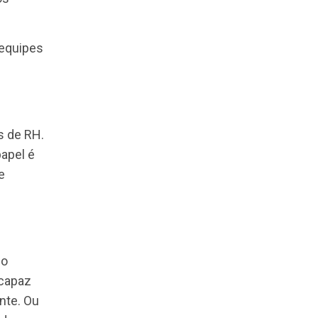
para potencializar
as de RH, para
ão. Portanto, ao
os resultados
ara levar as equipes
 subsistemas de RH.
 principal papel é
. Um BP deve