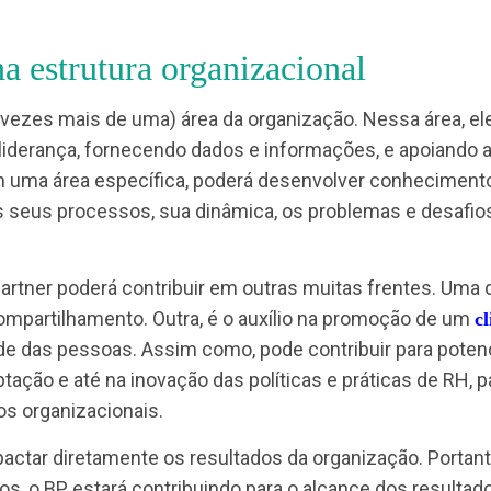
uito embora não seja raro encontrar essas situaç
ar as áreas e lideranças com o RH, a atuação do B
er na estrutura organizacional
(às vezes mais de uma) área da organização. Nes
 alta liderança, fornecendo dados e informações, 
co em uma área específica, poderá desenvolver c
hor os seus processos, sua dinâmica, os problema
ss Partner poderá contribuir em outras muitas fre
e compartilhamento. Outra, é o auxílio na promo
em