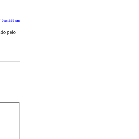
 contribuir na
presa. Muito
 a liderança a
dezembro 6, 2019 às 2:55 pm
ultor contratado pelo