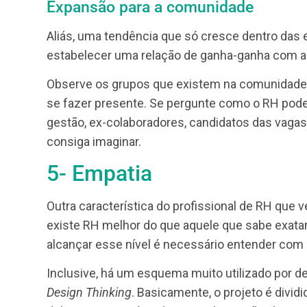
4- Olhar Social
Por falar em sociedade, é bom ressaltar
algo pelos problemas que enfrentamos. O
preconceitos ou a favor do desenvolvimen
Mas não pense que é só publicar notas de 
abracem causas em suas práticas também. A
os sexos, se dentro da organização mu
Por isso, o RH precisa exercer um trabalh
amplo. Afinal, muitos estão interessados 
Expansão para a comunidade
Aliás, uma tendência que só cresce dent
estabelecer uma relação de ganha-ganha 