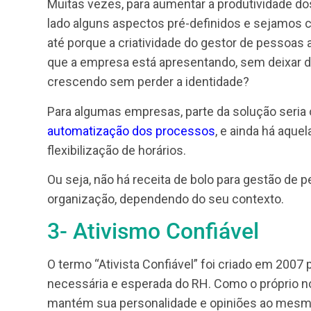
dela ou porque alguém te disse que era bo
2- Adaptabilidade
Agora me fala: O que uma pessoa flexível
Isso mesmo, se adaptar!
Muitas vezes, para aumentar a produtivid
lado alguns aspectos pré-definidos e seja
até porque a criatividade do gestor de p
que a empresa está apresentando, sem dei
crescendo sem perder a identidade?
Para algumas empresas, parte da solução 
automatização dos processos
, e ainda h
flexibilização de horários.