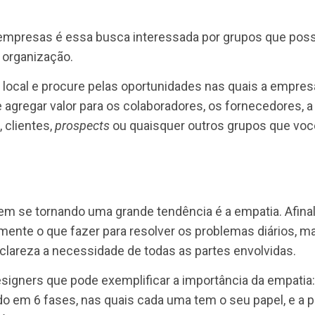
 que cada vez mais as pessoas esperam que as org
u seja, espera-se que as empresas se posicionem 
to sustentável, por exemplo.
repúdio ou posts bonitinhos para engajar, a ideia 
final, de nada adiantaria se posicionar contra a 
lheres ganham menos que os homens.
o ativo dentro das empresas para que haja um olhar 
na empresa, não só os colaboradores.
ro das empresas é essa busca interessada por gru
com a organização.