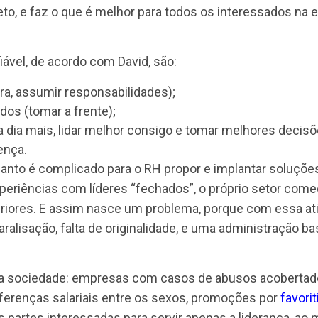
tão de pessoas, apenas o que funciona mais ou meno
.
 2007 por
David Ulrich
e sua equipe para definir uma
rio nome sugere, o RH que é um ativista confiável 
 mesmo tempo em que passa confiança (e é mesmo
ompleto, e faz o que é melhor para todos os inter
a confiável, de acordo com David, são:
palavra, assumir responsabilidades);
com todos (tomar a frente);