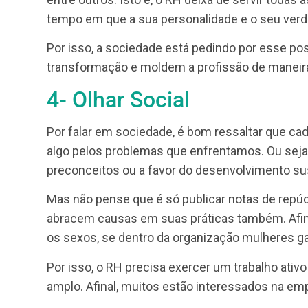
Ter autoconsciência, a fim de melhora
Ajudar a moldar a profissão fazendo a
Entretanto, vale destacar que nós sabemos
liderança
não permite. Aliás, depois de ta
projetar visando somente a aprovação dos
RH constrói um ambiente de bloqueio criati
no controle, não na confiança.
Como consequência, temos exemplos tris
processos que fazem mal ao meio-ambient
entre outros. Isto é, o RH deixa de servir
tempo em que a sua personalidade e o se
Por isso, a sociedade está pedindo por es
transformação e moldem a profissão de 