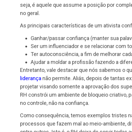
Ou seja, não há receita de bolo para ges
organização, dependendo do seu contexto
3- Ativismo Confiável
O termo “Ativista Confiável” foi criado em
necessária e esperada do RH. Como o próp
mantém sua personalidade e opiniões ao
seja, é aquele que assume a posição por c
no geral.
As principais características de um ativist
Ganhar/passar confiança (manter sua 
Ser um influenciador e se relacionar 