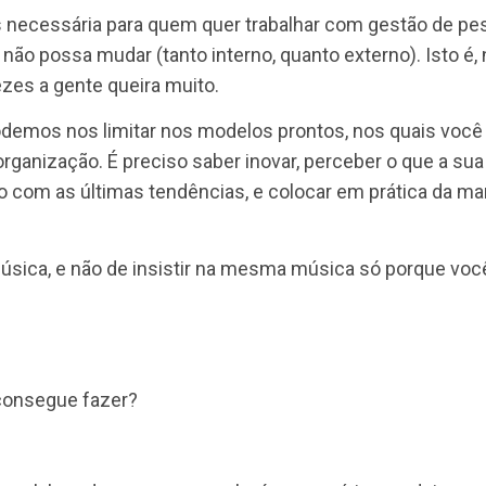
 para que o artigo fique mais didático e dinâmico, 
nal de RH precisa ter em 2022 para que a sua empres
eguir:
tica mais necessária para quem quer trabalhar com g
 que não possa mudar (tanto interno, quanto extern
 às vezes a gente queira muito.
não podemos nos limitar nos modelos prontos, nos
ua organização. É preciso saber inovar, perceber 
inhado com as últimas tendências, e colocar em pr
e a música, e não de insistir na mesma música só