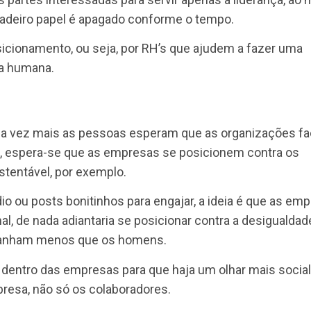
r cada dia mais, lidar melhor consigo e tomar melh
 diferença.
 o quanto é complicado para o RH propor e implant
ntas experiências com líderes “fechados”, o própri
 superiores. E assim nasce um problema, porque c
vo, paralisação, falta de originalidade, e uma admi
tes na sociedade: empresas com casos de abusos
e, diferenças salariais entre os sexos, promoçõe
 todas as partes interessadas para servir apenas a l
u verdadeiro papel é apagado conforme o tempo.
se posicionamento, ou seja, por RH’s que ajudem a
maneira humana.