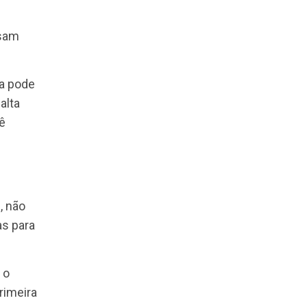
anizações façam
contra os
é que as empresas
desigualdade entre
mais social e
pos que possam