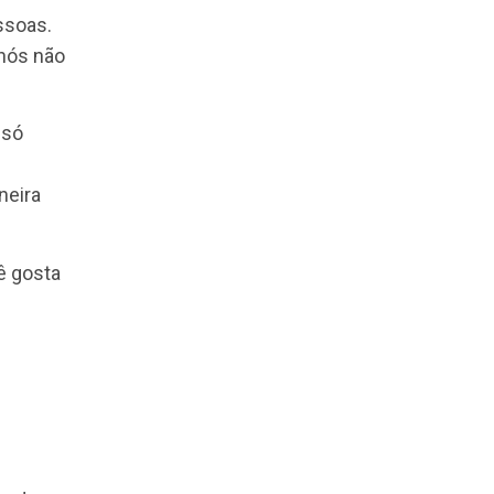
separamos as
a evolua, inove e
estão de pessoas.
o). Isto é, nós não
 quais você só
o que a sua
ática da maneira
 porque você gosta