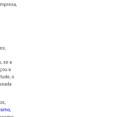
s para cada
 qualidade muito
é aquele que
 de confiança). Ou
essados na empresa,