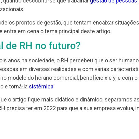
por muito tempo essa área foi alvo unicamente de
pagamento. Entretanto, essas questões deixaram d
 do RH, quando descobriu-se que trabalhar
gestão 
organizacionais.
H: modelos prontos de gestão, que tentam encaixa
í que entra em cena o tema principal deste artigo
ional de RH no futuro?
mos dois anos na sociedade, o RH percebeu que o 
, há pessoas em diversas realidades e com várias 
mundo no modelo do horário comercial, benefício x e
 a visão e torná-la
sistêmica
.