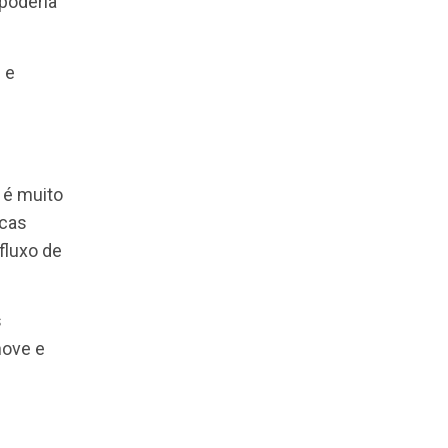
 burocracias da
e ser o norte da
de pessoas
poderia
r situações e
.
ser humano é muito
características
 y, e com o fluxo de