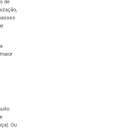
que deixemos de
res
da organização,
iblar” os impasses
ara continuar
 saída seria a
nte ou uma maior