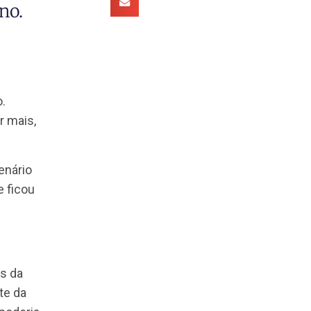
 tendências do
 nesse ano.
omo um todo.
 desenvolver mais,
e o nosso cenário
fissional que ficou