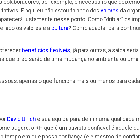
a.
 mais consegue fazer?
ade dos colaboradores, por exemplo, é necessário 
mos criativos. E aqui eu não estou falando dos
valo
essoas aparecerá justamente nesse ponto: Como “dr
xar de lado os valores e a
cultura
? Como adaptar p
seria oferecer
benefícios flexíveis
, já para outras, a
á aquelas que precisarão de uma mudança no ambie