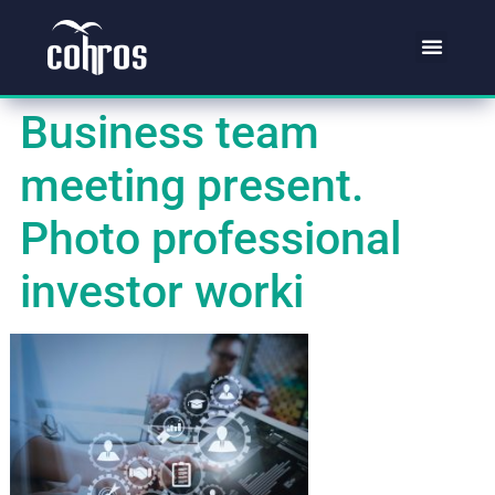
Business team
meeting present.
Photo professional
investor worki