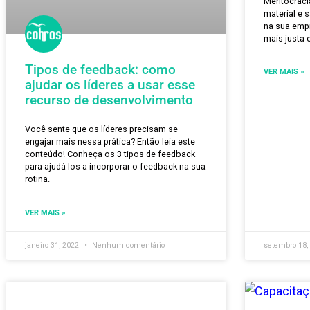
O 
ap
pe
Mer
mat
na 
mais
Tipos de feedback: como
VER
ajudar os líderes a usar esse