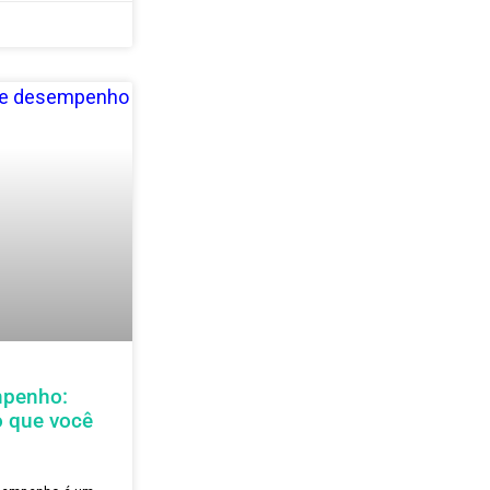
nais em 2025, de
com o FEM
ue incrível alguém prever o
ntar quais são as habilidades de
ssional em 2025?
 deste artigo. Vem ficar por
2 Comentários