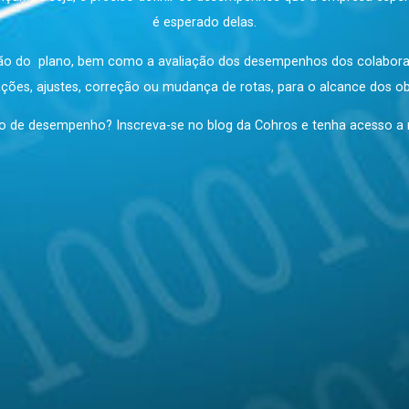
de objetivos.
ação é apenas uma etapa da gestão de desempenho.Os proces
ados a alcançar. Ou seja, é preciso definir os desempenhos q
é esperado delas.
ecução do plano, bem como a avaliação dos desempenhos d
adequações, ajustes, correção ou mudança de rotas, para o a
 e gestão de desempenho? Inscreva-se no blog da Cohros e t