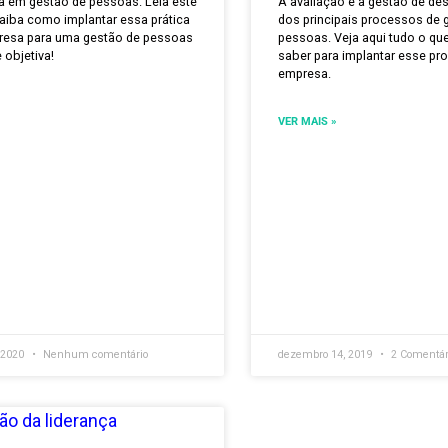
que é meritocracia e como
Avaliaçã
licar em gestão de
um guia 
ssoas?
precisa s
itocracia em gestão de pessoas. Leia este
A avaliação 
erial e saiba como implantar essa prática
dos principai
sua empresa para uma gestão de pessoas
pessoas. Veja
 justa e objetiva!
saber para im
empresa.
 MAIS »
VER MAIS »