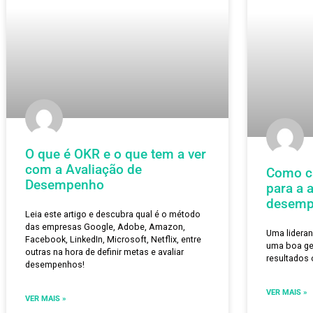
recurso de desenvolvimento
Você sente que os líderes precisam se
engajar mais nessa prática? Então leia este
conteúdo! Conheça os 3 tipos de feedback
para ajudá-los a incorporar o feedback na sua
rotina.
VER MAIS »
janeiro 31, 2022
Nenhum comentário
sete