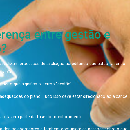
nho
 diferença entre gest
penho?
tas empresas realizam processos de avaliação acreditando 
cessos de avaliação.
é preciso entender o que significa o termo “gestão”.
justes ou readequações do plano. Tudo isso deve estar dire