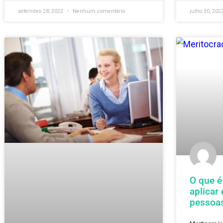
importância na gestão de
pessoas
Nes
cap
res
Apesar de completares, hard skills e softs
des
skills são muito diferentes! Entenda como
alg
definir essas competências e sua importância
sua
para alcançar os resultados da empresa.
VER
VER MAIS »
setembro 28, 2022
Nenhum comentário
julh