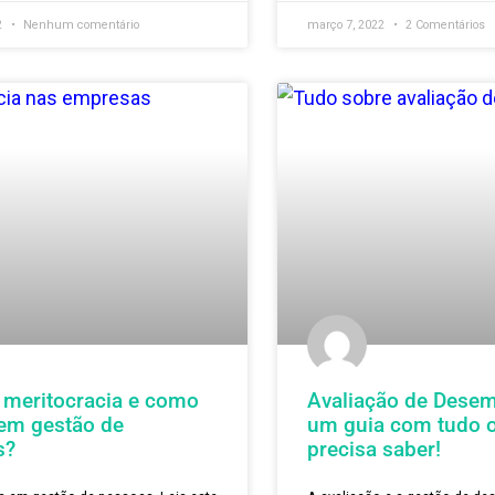
profissio
acordo 
te artigo vamos falar sobre 7 pecados
itais que colocam em risco todo o
ultado dos processos de avaliação de
Já imaginou q
empenho! Se você estiver envolvido(a) de
futuro e te co
uma forma em processos de avaliação na
um bom profi
 empresa, este conteúdo é para você!
Essa é a ideia
dentro!
 MAIS »
VER MAIS »
o 30, 2022
Nenhum comentário
março 7, 2022