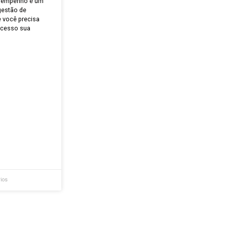
o de Desempenho:
com tudo o que você
aber!
e a gestão de desempenho é um
s processos de gestão de
 aqui tudo o que você precisa
plantar esse processo sua