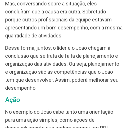
feedback de melhoria
Fato
“João, nessas últimas semanas eu percebi que
você vem atrasado a entrega de informações do
clientes prospectados. Quando isso acontece, o
consultores de vendas precisam fazer reuniões
com os clientes prospects sem essas
informações. Isso está prejudicando o processo
vendas e o fechamento de novos contratos.
Causa
“Por que você acha que isso está acontecendo,
João? Você está tendo alguma dificuldade? Quai