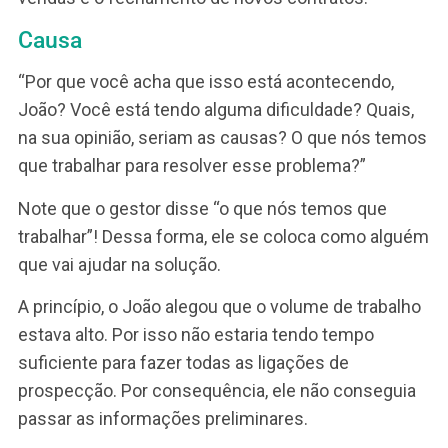
aceitar e reconhecer a importância do feedback.
Então, primeiro a gente discute a situação, o fato
(ou os fatos), identificamos a causa, ligamos a
causa a uma competência ou a um desempenh
requerido do cargo do avaliado. O próximo passo
orientar as ações.
Em resumo, não basta apenas apontar o problem
É preciso também a causa e orientar ações.
Esse é o tipo de estruturação de feedback que 
orientamos aqui na Cohros: FCA Fato Causa e Aç
Vamos agora a um exemplo prático.
Exemplo de feedback negativo, ou