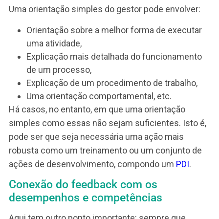
na identificação da causa a ser tratada. Isso porq
se a pessoa se conscientiza do que precisa
melhorar, seu comprometimento é maior.
Terceiro passo – orientar ações para
tratar a causa e resolver a situação
E em terceiro lugar, é preciso orientar as ações –
que a pessoa deve realizar, ou quais as ações
necessárias para tratar a causa. Em outras palav
o que o colaborador precisa fazer para melhorar 
evoluir.
Isso significa que não basta apenas apontar o
problema. Igualmente importante é identificar a
causa e orientar as ações de melhoria ou