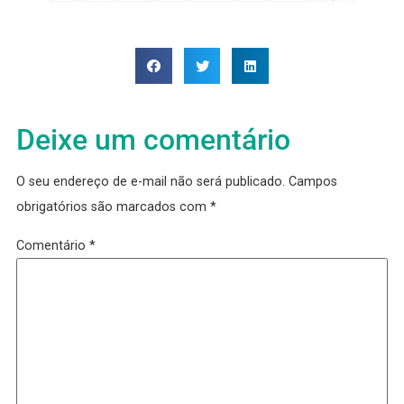
estímulo que o feedback proporciona se dissol
no tempo. Por isso, o registro dos feedbacks é
parte fundamental para que ele seja de verdade
instrumento de desenvolvimento.
Além disso, o registro é muito importante para cr
histórico de fatos e situações concretas para
fundamentar o processo de avaliação.
Mas aqui também tem outro ponto a considerar.
Quando a empresa tem poucos colaboradores, a
é possível manter os registros dos feedbacks 
planilhas excel.
Mas, à medida que a empresa cresce, isso vai s