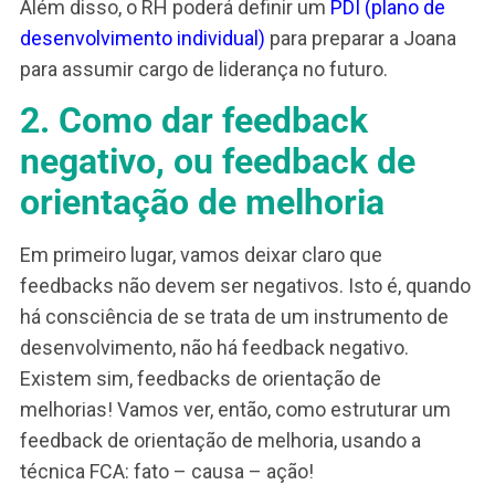
especial. Mas, mesmo sendo sua primeira
experiência, a coordenação do cronograma para 
cumprimento dos prazos foi excelente. Tanto qu
projeto foi concluído antes do prazo previsto. V
demonstrou habilidades de liderança. Essas
habilidades, sem dúvida, contam muito na evolu
de carreira aqui na nossa empresa. Parabéns.”
Esse é o tipo de feedback de elogio bem
fundamentado. Isso porque, além do bem-estar
pelo elogio, a pessoa vai entender o que realmen
foi valorizado! Dessa forma, vai se sentir estimu
a desenvolver ainda mais as habilidades elogiada
Além disso, o RH poderá definir um
PDI (plano de
desenvolvimento individual)
para preparar a Joa