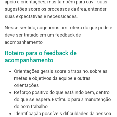
demanda acompanhamento do líder. Pendente é
aquele feedback que demanda um
acompanhamento. Assim tanto o RH quanto o líd
podem atuar juntos, monitorando os feedbacks
pendentes para que as ações definidas sejam
realizadas
À primeira vista, pode parecer muita coisa, mas 
é. Porém, no início haverá maior esforço do RH e
das lideranças para esse roteiro virar prática. Iss
porque, a prática do feedback é uma questão de
hábito e de
cultura organizacional
!
Mas, à medida em que a pratica desse roteiro
amadurece, as pessoas incorporam essa técnic