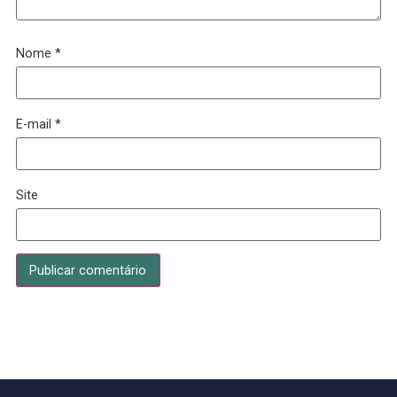
tornando inviável. A solução é contar com uma b
ferramenta de gestão de feedback.
Como identificar uma boa
ferramenta de gestão de
feedback
Uma boa ferramenta deve facilitar o registro dos
feedbacks. Mas não apenas isso. Ela deve tam
possibilitar a classificação dos feedbacks quant
ao tipo (elogio, melhoria, acompanhamento) e
quanto ao status (pendente ou resolvido).
Além disso, deve gerar relatórios que permitam
uma gestão muito mais efetiva dos feedbacks. 