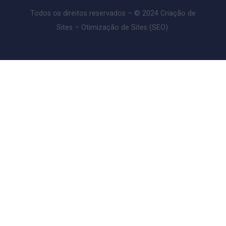
Deixe um comentário
O seu endereço de e-mail não será publicado.
Campos
obrigatórios são marcados com
*
Comentário
*