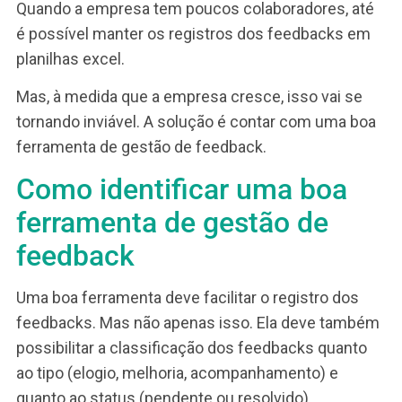
Orientações gerais sobre o trabalho, sobre 
metas e objetivos da equipe e outras
orientações
Reforço positivo do que está indo bem, dent
do que se espera. Estímulo para a manuten
do bom trabalho.
Identificação possíveis dificuldades da pes
na realização do trabalho, falta de recurso,
algum problema pessoal.
Pegar sugestões sobre melhorias dos
processos da área
Ouvir o colaborador, suas expectativas,
opiniões, ideias
Assista o vídeo que explica tudo isso com mais
detalhes.