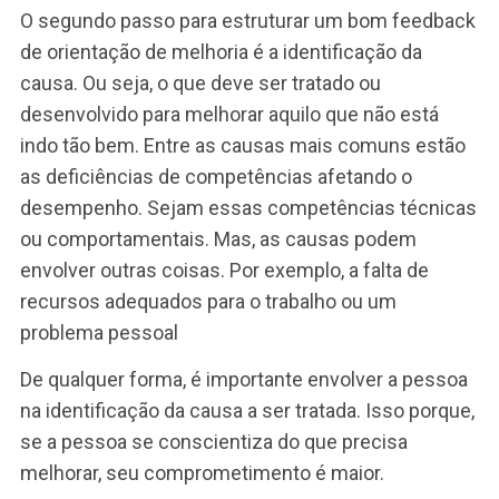
Primeiro passo: expor o fato que
evidenciou a necessidade de melhori
Esse tipo de feedback costuma ser mais
desconfortável. Isso porque carrega uma aura d
crítica. Por isso, uma das formas de minimizar o
desconforto é expor a situação. Em outras palavr
é preciso conversar o avaliado sobre essas
situações. Aqui, ocorre da mesma forma que no
feedbacks de elogio. Isto é, os fatos eliminam o
achismos e subjetividades.
Nada como uma conversa aberta e franca sobre
que não está indo bem.
Segundo passo: definir a causa – o q