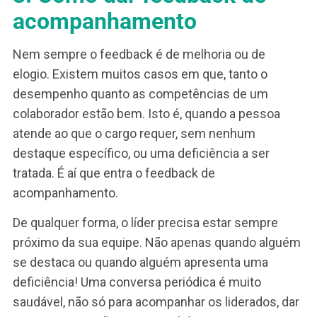
tratadas, bem como das ações necessárias. De
forma, o feedback fica muito mais fundamentad
muito mais claro para o colaborador.
Pós-feedback
Depois do feedback concluído, o processo não
acaba. O líder deve acompanhar o liderado nas
ações que foram definidas até que a causa
identificada seja tratada. Por isso, ao dar um
feedback de orientação de melhoria,
recomendamos classificar o feedback como
“pendente” ou “resolvido”.
Feedback resolvido é aquele em que uma
orientação simples resolve a situação e não