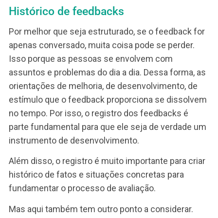
De qualquer forma, o líder precisa estar sempre
próximo da sua equipe. Não apenas quando alg
se destaca ou quando alguém apresenta uma
deficiência! Uma conversa periódica é muito
saudável, não só para acompanhar os liderados, 
apoio e orientações, mas também para ouvir sua
sugestões sobre os processos da área, entende
suas expectativas e necessidades.
Nesse sentido, sugerimos um roteiro do que po
deve ser tratado em um feedback de
acompanhamento:
Roteiro para o feedback de
acompanhamento