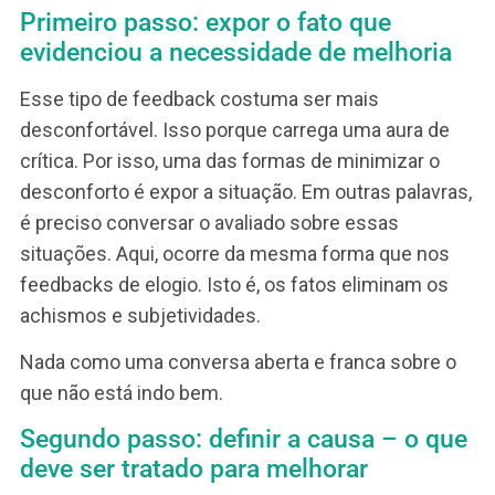
para assumir cargo de liderança no futuro.
2. Como dar feedback
negativo, ou feedback de
orientação de melhoria
Em primeiro lugar, vamos deixar claro que
feedbacks não devem ser negativos. Isto é, qua
há consciência de se trata de um instrumento d
desenvolvimento, não há feedback negativo.
Existem sim, feedbacks de orientação de
melhorias! Vamos ver, então, como estruturar u
feedback de orientação de melhoria, usando a
técnica FCA: fato – causa – ação!