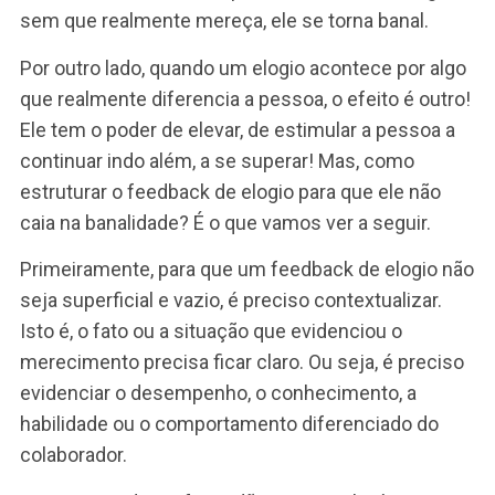
desempenho ou competência, o feedback do líd
fundamental. É um grande estímulo para que o
colaborador continue a se desenvolver e a
apresentar desempenhos superiores.
Agora, não pode ser um elogio gratuito, superficia
sem fundamento real! Elogios superficiais, sem
fundamento estimulam desempenhos baixos o
medianos. Quando uma pessoa recebe um elogi
sem que realmente mereça, ele se torna banal.
Por outro lado, quando um elogio acontece por a
que realmente diferencia a pessoa, o efeito é out
Ele tem o poder de elevar, de estimular a pessoa
continuar indo além, a se superar! Mas, como
estruturar o feedback de elogio para que ele não