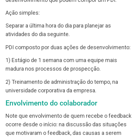
na sua opinião, seriam as causas? O que nós te
que trabalhar para resolver esse problema?”
Note que o gestor disse “o que nós temos que
trabalhar”! Dessa forma, ele se coloca como al
que vai ajudar na solução.
A princípio, o João alegou que o volume de traba
estava alto. Por isso não estaria tendo tempo
suficiente para fazer todas as ligações de
prospecção. Por consequência, ele não consegu
passar as informações preliminares.
Mas, conversando sobre a situação, eles
concluíram que a causa era outra. Sobretudo
porque outros profissionais da equipe estavam