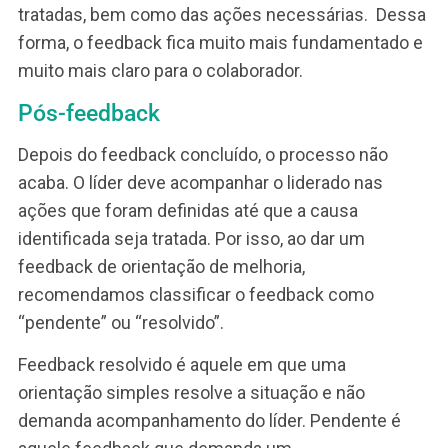
apresentando um bom desempenho, com a me
quantidade de atividades.
Dessa forma, juntos, o líder e o João chegam à
conclusão que se trata de falta de planejamento
organização das atividades. Ou seja, planejamen
e organização são as competências que o João
tem que desenvolver. Assim, poderá melhorar s
desempenho.
Ação
No exemplo do João cabe tanto uma orientação
para uma ação simples, como ações de
desenvolvimento que podem compor um PDI.
Ação simples: