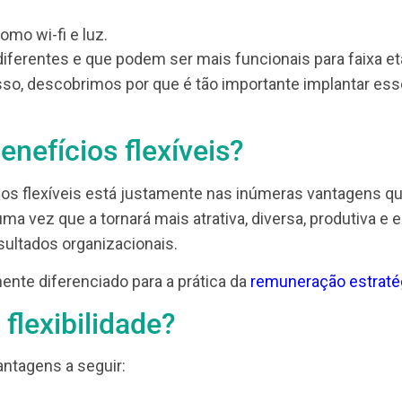
e outros;
onamento e gasolina;
stimos para estudantes;
e social, como acesso à terapia, aconselhamento pr
ra titulares e dependentes;
as, como wi-fi e luz.
ito diferentes e que podem ser mais funcionais pa
ndo nisso, descobrimos por que é tão importante im