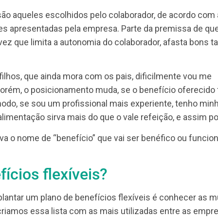
bilidade?
pacote de benefícios?
exíveis?
flex
, são aqueles escolhidos pelo colaborador, de
e opções apresentadas pela empresa. Parte da prem
 uma vez que limita a autonomia do colaborador, af
ais.
 sem filhos, que ainda mora com os pais, dificilme
mplo. Porém, o posicionamento muda, se o benefíci
esmo modo, se sou um profissional mais experiente