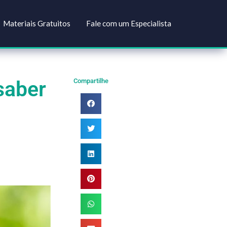
Soluções
Materiais Gratuitos
Fale com um Especial
cisa saber
Compartilhe