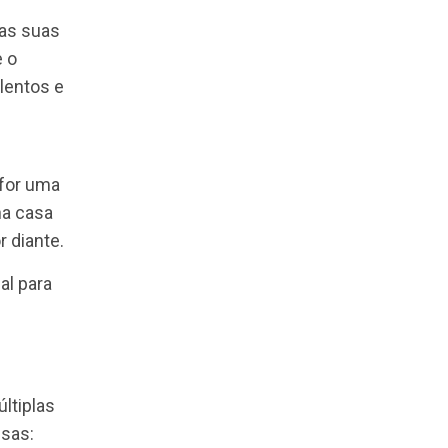
 acordo com as suas
issa de que o
asta bons talentos e
nte vou me
o oferecido for uma
, tenho minha casa