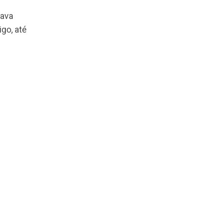
resenta um
a comportamentos,
rga de maneira
im.
 não trabalhava
 deste artigo, até