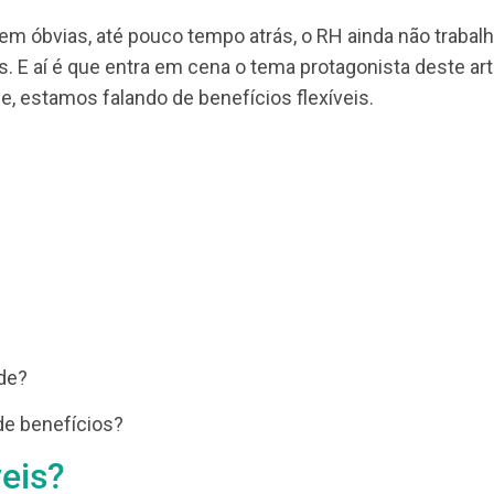
uma
avaliação de desempenho
, cada colaborador ap
ser humano é singular, ou seja, cada um apresent
as
diferentes. Além disso, o ser humano ainda enxe
to de vista, podemos enxergar algo como bom ou ru
recerem óbvias, até pouco tempo atrás, o RH ainda
dades. E aí é que entra em cena o tema protagonista
ridade, estamos falando de benefícios flexíveis.
os)?
eis?