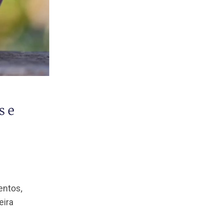
eis,
obre eles e