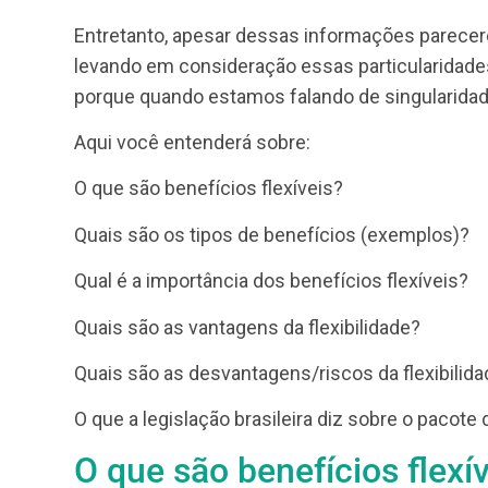
Já percebeu que quando você vai fazer 
resultado único? Isso acontece porque o 
características, habilidades e
competênci
personalizada, isto é, dependendo do pon
Entretanto, apesar dessas informações pa
levando em consideração essas particulari
porque quando estamos falando de singula
Aqui você entenderá sobre:
O que são benefícios flexíveis?
Quais são os tipos de benefícios (exempl
Qual é a importância dos benefícios flexív