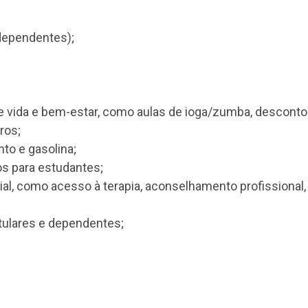
 vale alimentação sirva mais do que o vale refeição,
que leva o nome de “benefício” que vai ser benéfico
nefícios flexíveis?
 implantar um plano de benefícios flexíveis é con
sso, criamos essa lista com as mais utilizadas en
ntos;
nger dependentes);
ade de vida e bem-estar, como aulas de ioga/zum