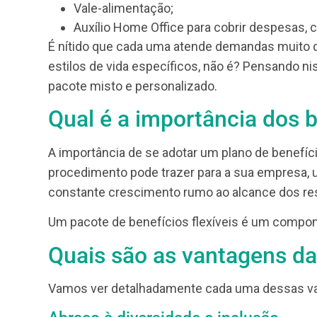
academias, acesso a meditações, entr
Vale transporte ou custeio de estaci
Reembolso de mensalidades e empré
Programas de assistência vocacional 
outros;
Reembolso para despesas de saúde pa
Seguro invalidez;
Seguro de vida;
Plano de aposentadoria ou poupança;
Vale-refeição;
Vale-alimentação;
Auxílio Home Office para cobrir despes
É nítido que cada uma atende demandas mu
estilos de vida específicos, não é? Pensa
pacote misto e personalizado.