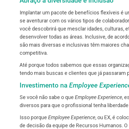
Qual é a importância do
A importância de se adotar um plano de b
procedimento pode trazer para a sua empre
constante crescimento rumo ao alcance do
Um pacote de benefícios flexíveis é um c
Quais são as vantagens 
Vamos ver detalhadamente cada uma dess
Abraço à diversidade e inclusão
Implantar um pacote de benefícios flexíve
se aventurar com os vários tipos de colab