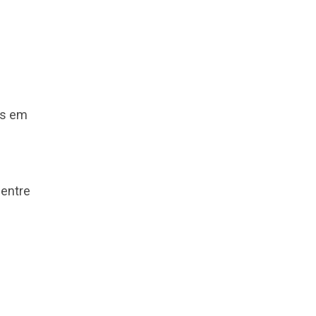
 e assim por diante.
 ou funcional para
hecer as múltiplas
tre as empresas:
ba, descontos em