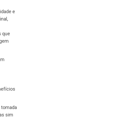
vantagens que esse
rodutiva e em
ão estratégica.
vez a diversidade e
 lei. No final,