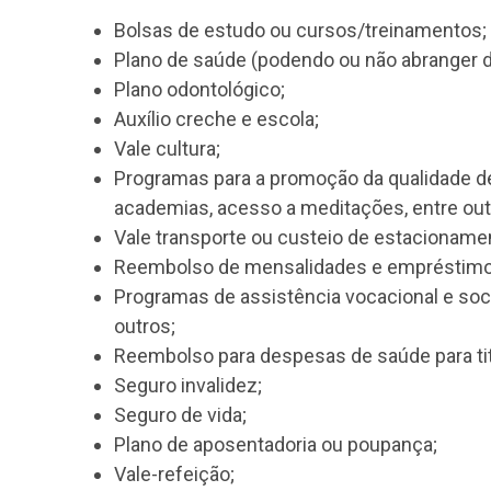
própria e trabalho em home office, talvez o
Ou seja, já deu pra perceber que não é por
todos.
Quais são os tipos de be
Sendo assim, um ponto importante antes de
opções disponíveis hoje no mercado. Por i
Bolsas de estudo ou cursos/treiname
Plano de saúde (podendo ou não abra
Plano odontológico;
Auxílio creche e escola;
Vale cultura;
Programas para a promoção da qualid