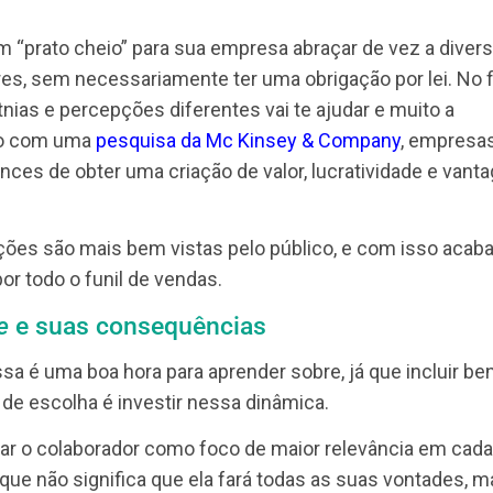
s benefícios flexíveis?
enefícios flexíveis está justamente nas inúmeras 
sa, uma vez que a tornará mais atrativa, diversa, p
s resultados organizacionais.
omponente diferenciado para a prática da
remuneraç
da flexibilidade?
as vantagens a seguir:
is é um “prato cheio” para sua empresa abraçar de 
oradores, sem necessariamente ter uma obrigação por