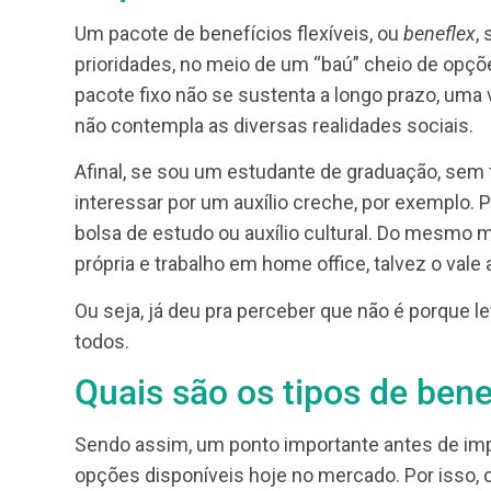
Quais são as vantagens da flexibilidade?
Quais são as desvantagens/riscos da flexi
O que a legislação brasileira diz sobre o 
O que são benefícios fl
Um pacote de benefícios flexíveis, ou
bene
prioridades, no meio de um “baú” cheio d
pacote fixo não se sustenta a longo prazo,
não contempla as diversas realidades soci
Afinal, se sou um estudante de graduação,
interessar por um auxílio creche, por exe
bolsa de estudo ou auxílio cultural. Do m