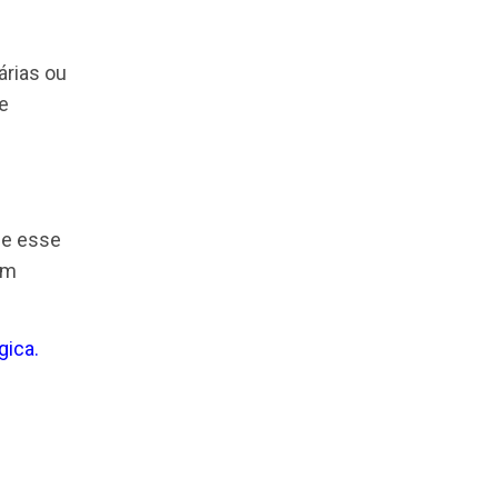
ofissional, entre
ra faixa etárias ou
plantar esse