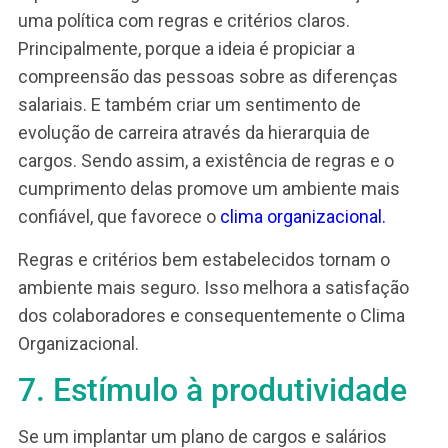
evolução de carreira, porque ele organiza a
estrutura de cargos. Isto é, evidencia as
três
questões essenciais da Gestão de Pessoas
. Es
questões são: o que cada um deve fazer, o que
cada um deve entregar e o que cada um deve sab
em cada degrau da carreira.
Dessa forma, mostra o caminho do crescimento
desenvolvimento profissional. Além disso permi
que cada colaborador possa se preparar para as
oportunidades de ocupar níveis mais elevados n
pirâmide organizacional.
6. Melhoria do clima
organizacional