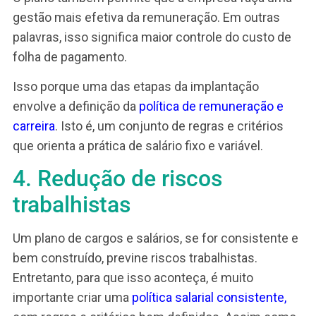
facilitou muito a busca dessa informação.
3. Eficácia da gestão de
carreira e remuneração
O plano de de cargos e salários se fundamenta 
estrutura de cargos
, bem como na
descrição da
funções.
Dessa forma, orienta a gestão de carrei
pois evidencia os degraus entre os cargos da
hierarquia organizacional.
O plano também permite que a empresa faça u
gestão mais efetiva da remuneração. Em outras
palavras, isso significa maior controle do custo 
folha de pagamento.