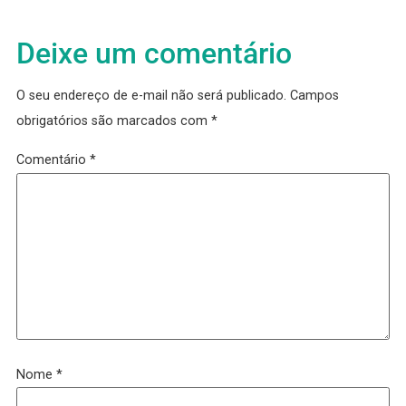
Implantar ou não implantar um bom plano de car
e salários? Com certeza, custa mais caro não
implantar!
Diante desses benefícios e vantagens, não dá pa
ignorar o valor da estruturação de um bom plano
cargos e salários. Então, mãos a obra!
Ao contrário do que muita gente pensa, não é tão
complicado implantar cargos e salários! Muito
embora, já tenha sido muito complicado! Entreta
com a ajuda da tecnologia, nós automatizamos 
aquela parte de cálculos estatísticos, tornando o
processo muito mais simples. Que tal agendar 
conversa para saber como funciona.