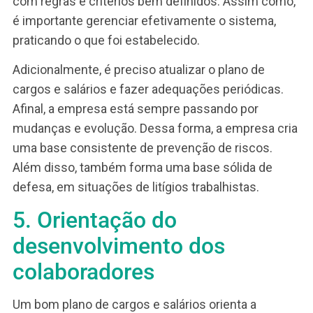
Isso porque uma das etapas da implantação
envolve a definição da
política de remuneração e
carreira
. Isto é, um conjunto de regras e critérios
que orienta a prática de salário fixo e variável.
4. Redução de riscos
trabalhistas
Um plano de cargos e salários, se for consistent
bem construído, previne riscos trabalhistas.
Entretanto, para que isso aconteça, é muito
importante criar uma
política salarial consistente
com regras e critérios bem definidos. Assim co
é importante gerenciar efetivamente o sistema,