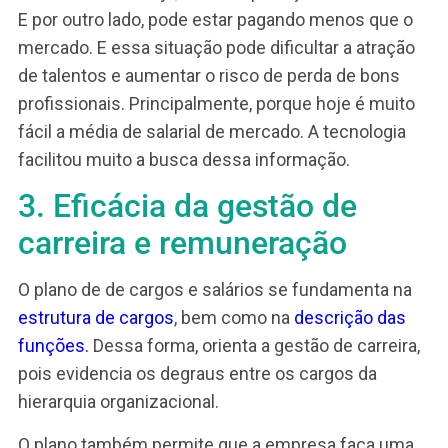
estruturado
promove o equilíbrio externo.
O equilíbrio externo diz respeito à relação entre 
salários pagos pela empresa e os salários do
mercado. Isto é, o plano cargos e salários permit
equilíbrio entre os salários internos e as práticas
mercadológicas.
Quando a empresa não promove esse alinhamen
corre o risco de estar pagando mais que o
necessário. Ou seja, está desperdiçando recurs
E por outro lado, pode estar pagando menos que
mercado. E essa situação pode dificultar a atraç
de talentos e aumentar o risco de perda de bons
profissionais. Principalmente, porque hoje é mui
fácil a média de salarial de mercado. A tecnologi