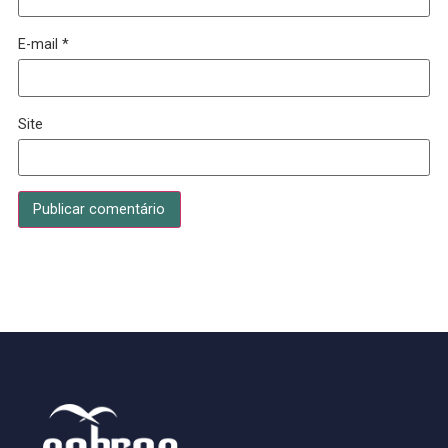
Fale com um dos nossos consultores
Deixe um comentário
O seu endereço de e-mail não será publicado.
Campos
obrigatórios são marcados com
*
Comentário
*