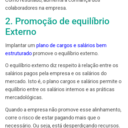
é o
favoritismo.
Por isso, afeta o equilíbrio intern
Além do que, prejudica a produtividade das pes
e aumenta o
turnover
.
Por outro lado, quando a empresa conta com um
plano de cargos e salários, a situação é outra. Ist
o plano permite que a empresa justifique as
diferenças salariais, mantendo o equilíbrio intern
Como resultado, aumenta a confiança dos
colaboradores na empresa.
2. Promoção de equilíbrio
Externo
Implantar um
plano de cargos e salários bem