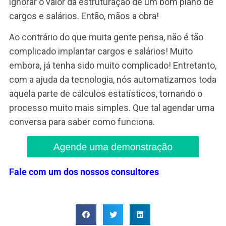
7. Estímulo à produtividad
Se um implantar um plano de cargos e salários
promove a motivação e melhora o clima.
Consequentemente, estimula a energia e a
produtividade das pessoas. Isso é muito bom pa
todos. Ganham os empresários e acionistas, as
lideranças, o RH e os colaboradores!
O que custa mais caro?
Implantar ou não implanta
cargos e salários ?
Considerando tudo isso, o que custa mais caro?