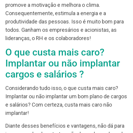
O plano de cargos e salários envolve a adoção d
uma política com regras e critérios claros.
Principalmente, porque a ideia é propiciar a
compreensão das pessoas sobre as diferenças
salariais. E também criar um sentimento de
evolução de carreira através da hierarquia de
cargos. Sendo assim, a existência de regras e o
cumprimento delas promove um ambiente mais
confiável, que favorece o
clima organizacional.
Regras e critérios bem estabelecidos tornam o
ambiente mais seguro. Isso melhora a satisfaçã
dos colaboradores e consequentemente o Clim
Organizacional.